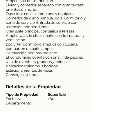
Amplio hall de distribución.
Living y comedor separado con gran terraza
orientación norte.
Espaciosa cocina amoblada y equipada.
Comedor de diario. Amplia logia. Dormitorio y
baño de servicio. Entrada de servicio con
ascensor independiente.
Gran suite principal con salida a terraza.
Amplio walk-in closet, baño con luz natural y
ventilación.
2do y 3er dormitorio amplios con closets,
comparten un baño amplio.
Calefacción por losa radiante.
El condominio cuenta con una linda piscina,
sala de eventos y grandes jardines.
2 estacionamientos, 1 bodega.
Estacionamientos de visita.
Conserjes 24 horas.
Detalles de la Propiedad
Tipo de Propiedad
Superficie
Exclusivo
180
Departamento
Habitaciones
Baños
4
4
Región
Comuna